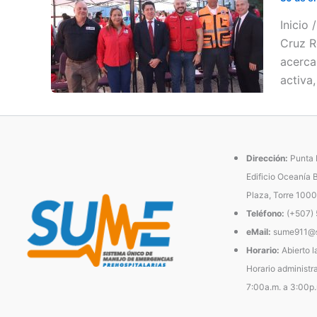
Inicio
Cruz R
acerca
activa,
Dirección:
Punta P
Edificio Oceanía 
Plaza, Torre 1000
Teléfono:
(+507)
eMail:
sume911@s
Horario:
Abierto l
Horario administra
7:00a.m. a 3:00p