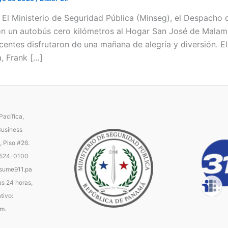
 / El Ministerio de Seguridad Pública (Minseg), el Despacho
n un autobús cero kilómetros al Hogar San José de Malamb
centes disfrutaron de una mañana de alegría y diversión. El
a, Frank […]
acífica,
Business
, Piso #26.
 524-0100
ume911.pa
as 24 horas,
tivo:
.m.