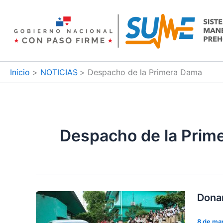
Ir
al
contenido
Inicio
NOTICIAS
Despacho de la Primera Dama
Despacho de la Prim
Donan
8 de ma