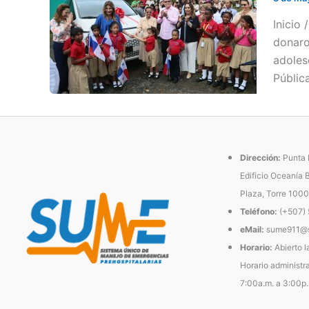
Inicio
donaro
adoles
Públic
Dirección:
Punta P
Edificio Oceanía 
Plaza, Torre 1000
Teléfono:
(+507)
eMail:
sume911@s
Horario:
Abierto l
Horario administra
7:00a.m. a 3:00p