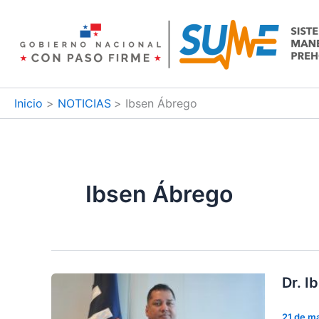
Ir
al
contenido
Inicio
NOTICIAS
Ibsen Ábrego
Ibsen Ábrego
Dr. I
21 de m