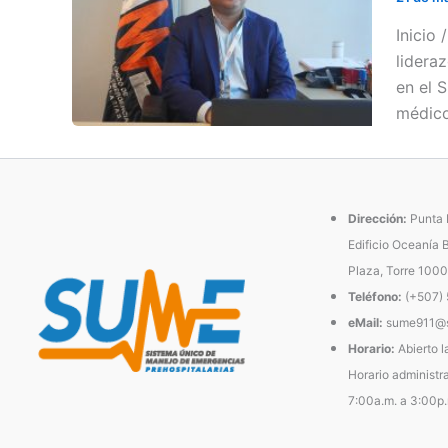
Inicio
lidera
en el 
médico
Dirección:
Punta P
Edificio Oceanía 
Plaza, Torre 1000
Teléfono:
(+507)
eMail:
sume911@s
Horario:
Abierto l
Horario administra
7:00a.m. a 3:00p