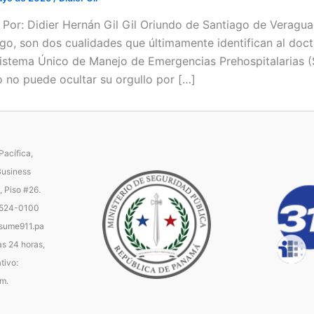
 / Por: Didier Hernán Gil Gil Oriundo de Santiago de Veragua
zgo, son dos cualidades que últimamente identifican al doc
Sistema Único de Manejo de Emergencias Prehospitalarias (S
 no puede ocultar su orgullo por […]
acífica,
Business
, Piso #26.
 524-0100
ume911.pa
as 24 horas,
tivo:
.m.