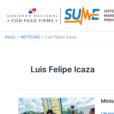
Ir
al
contenido
Inicio
NOTICIAS
Luis Felipe Icaza
Luis Felipe Icaza
Minis
1 de se