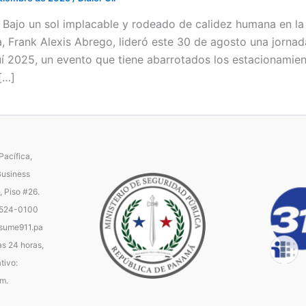
 / Bajo un sol implacable y rodeado de calidez humana en la
a, Frank Alexis Abrego, lideró este 30 de agosto una jorna
uí 2025, un evento que tiene abarrotados los estacionamient
[…]
acífica,
Business
, Piso #26.
 524-0100
ume911.pa
as 24 horas,
tivo:
.m.