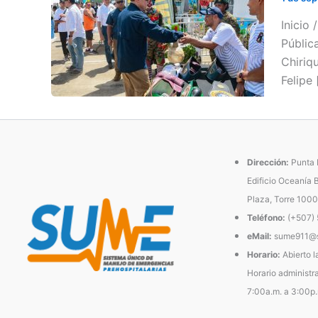
Inicio
Públic
Chiriq
Felipe 
Dirección:
Punta P
Edificio Oceanía 
Plaza, Torre 1000
Teléfono:
(+507)
eMail:
sume911@s
Horario:
Abierto l
Horario administra
7:00a.m. a 3:00p