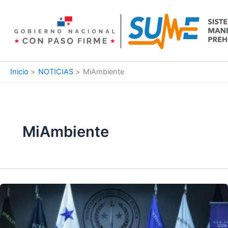
Ir
al
contenido
Inicio
NOTICIAS
MiAmbiente
MiAmbiente