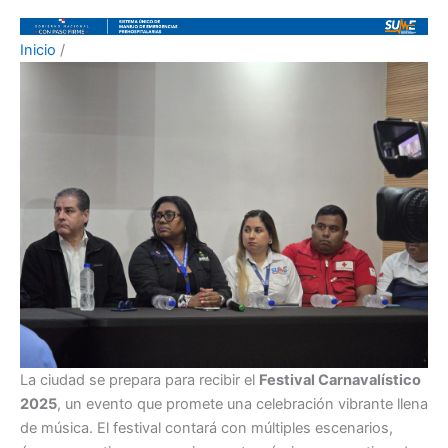
Inicio
/
La ciudad se prepara para recibir el
Festival Carnavalístico
2025
, un evento que promete una celebración vibrante llena
de música. El festival contará con múltiples escenarios,