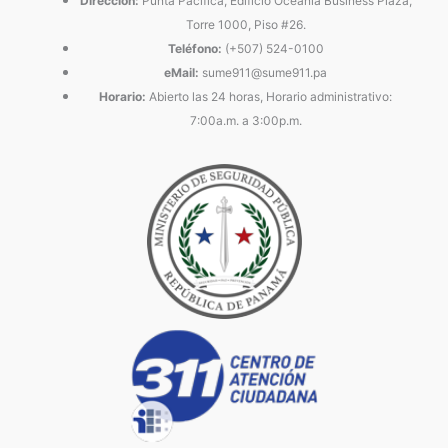
Dirección:
Punta Pacífica, Edificio Oceanía Business Plaza,
Torre 1000, Piso #26.
Teléfono:
(+507) 524-0100
eMail:
sume911@sume911.pa
Horario:
Abierto las 24 horas, Horario administrativo:
7:00a.m. a 3:00p.m.