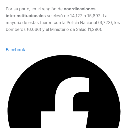
Por su parte, en el renglón de
coordinaciones
interinstitucionales
se elevó de 14,122 a 15,892. La
mayoría de estas fueron con la Policía Nacional (6,723), los
bomberos (6.066) y el Ministerio de Salud (1,290).
Facebook