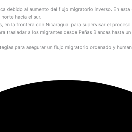
ca debido al aumento del flujo migratorio inverso. En esta 
norte hacia el sur.
s, en la frontera con Nicaragua, para supervisar el proce
ara trasladar a los migrantes desde Peñas Blancas hasta u
egias para asegurar un flujo migratorio ordenado y humanit