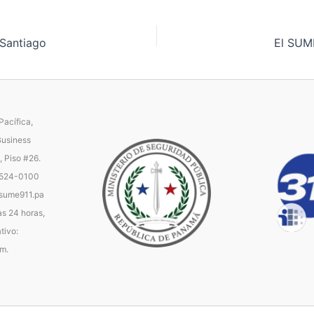
Santiago
El SUME
acífica,
Business
, Piso #26.
 524-0100
ume911.pa
as 24 horas,
tivo:
.m.