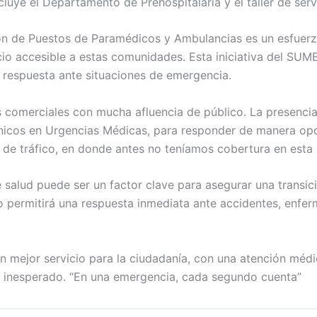
luye el Departamento de Prehospitalaria y el taller de ser
n de Puestos de Paramédicos y Ambulancias es un esfuerzo 
cio accesible a estas comunidades. Esta iniciativa del SUME
 respuesta ante situaciones de emergencia.
s comerciales con mucha afluencia de público. La presenc
cnicos en Urgencias Médicas, para responder de manera op
de tráfico, en donde antes no teníamos cobertura en esta 
de salud puede ser un factor clave para asegurar una transic
 permitirá una respuesta inmediata ante accidentes, enfer
 mejor servicio para la ciudadanía, con una atención médic
inesperado. “En una emergencia, cada segundo cuenta”