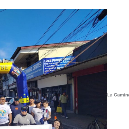
La
Camina