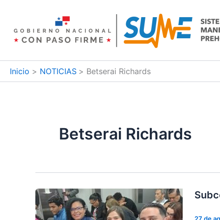
Ir
al
contenido
Inicio
NOTICIAS
Betserai Richards
Betserai Richards
Subco
27 de a