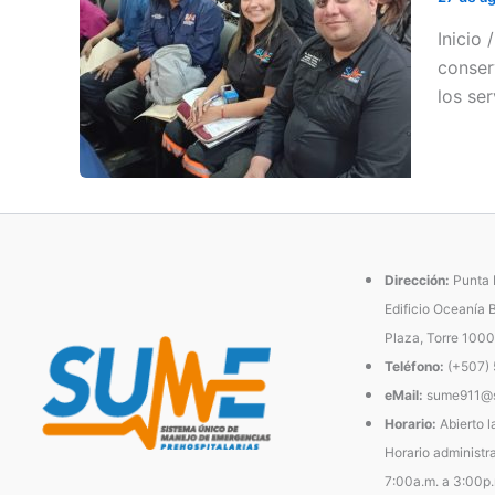
Inicio 
conser
los se
Dirección:
Punta P
Edificio Oceanía 
Plaza, Torre 1000
Teléfono:
(+507)
eMail:
sume911@s
Horario:
Abierto l
Horario administra
7:00a.m. a 3:00p