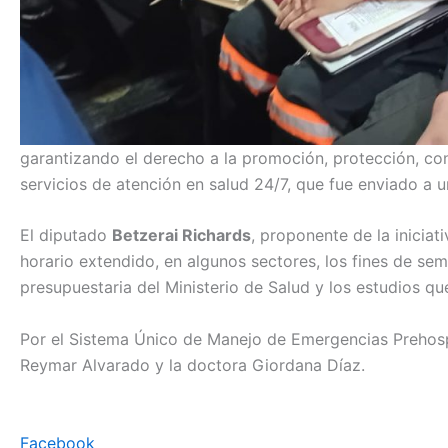
garantizando el derecho a la promoción, protección, cons
servicios de atención en salud 24/7, que fue enviado a 
El diputado
Betzerai Richards
, proponente de la iniciat
horario extendido, en algunos sectores, los fines de sema
presupuestaria del Ministerio de Salud y los estudios que
Por el Sistema Único de Manejo de Emergencias Prehospita
Reymar Alvarado y la doctora Giordana Díaz.
Facebook