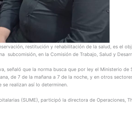
ervación, restitución y rehabilitación de la salud, es el ob
una subcomisión, en la Comisión de Trabajo, Salud y Desarr
iva, señaló que la norma busca que por ley el Ministerio de
na, de 7 de la mañana a 7 de la noche, y en otros sectores 
 se realizan así lo determinen.
larias (SUME), participó la directora de Operaciones, Thali