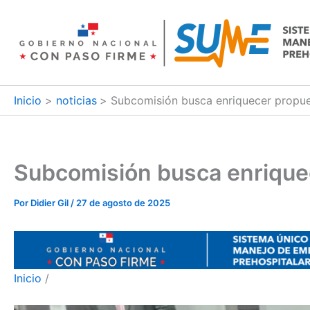
Ir
al
contenido
Inicio
noticias
Subcomisión busca enriquecer propues
Subcomisión busca enriquec
Por
Didier Gil
/
27 de agosto de 2025
Inicio
/