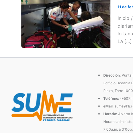
11 de f
Inicio
diaria
lo tan
La […]
Dirección:
Punta P
Edificio Oceanía 
Plaza, Torre 1000
Teléfono:
(+507)
eMail:
sume911@s
Horario:
Abierto l
Horario administra
7:00a.m. a 3:00p