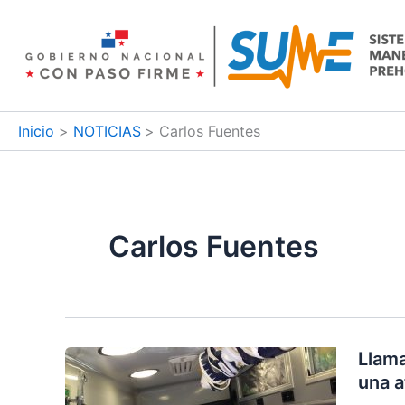
Ir
al
contenido
Inicio
NOTICIAS
Carlos Fuentes
Carlos Fuentes
Llama
una a