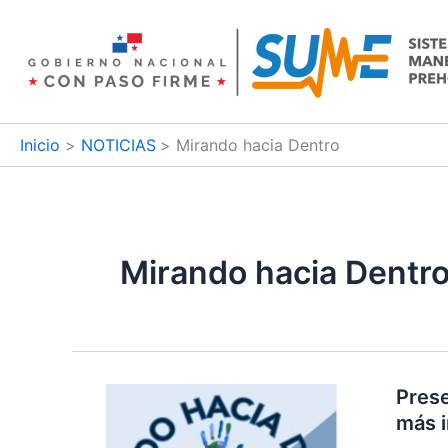
Ir
al
contenido
Inicio
NOTICIAS
Mirando hacia Dentro
Mirando hacia Dentr
Prese
más i