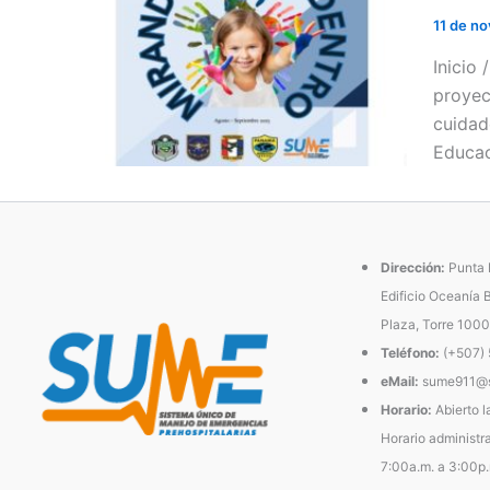
11 de n
Inicio
proyec
cuidad
Educac
Dirección:
Punta P
Edificio Oceanía 
Plaza, Torre 1000
Teléfono:
(+507)
eMail:
sume911@s
Horario:
Abierto l
Horario administra
7:00a.m. a 3:00p