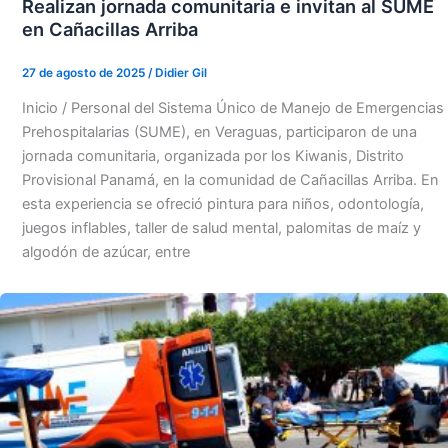
Realizan jornada comunitaria e invitan al SUME
en Cañacillas Arriba
27 de agosto de 2025
/
Didier Gil
Inicio / Personal del Sistema Único de Manejo de Emergencias
Prehospitalarias (SUME), en Veraguas, participaron de una
jornada comunitaria, organizada por los Kiwanis, Distrito
Provisional Panamá, en la comunidad de Cañacillas Arriba. En
esta experiencia se ofreció pintura para niños, odontología,
juegos inflables, taller de salud mental, palomitas de maíz y
algodón de azúcar, entre