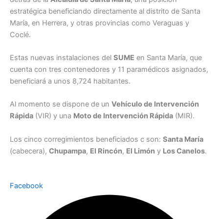
estratégica beneficiando directamente al distrito de Santa
María, en Herrera, y otras provincias como Veraguas y
Coclé.
Estas nuevas instalaciones del
SUME
en Santa María, que
cuenta con tres contenedores y 11 paramédicos asignados,
beneficiará a unos 8,724 habitantes.
Al momento se dispone de un
Vehículo de Intervención
Rápida
(VIR) y una
Moto de Intervención Rápida
(MIR).
Los cinco corregimientos beneficiados c son:
Santa María
(cabecera),
Chupampa
,
El Rincón
,
El Limón
y
Los Canelos
.
Facebook