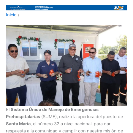
Inicio
/
El
Sistema Único de Manejo de Emergencias
Prehospitalarias
(SUME), realizó la apertura del puesto de
Santa María
, el número 32 a nivel nacional, para dar
respuesta a la comunidad y cumplir con nuestra misión de