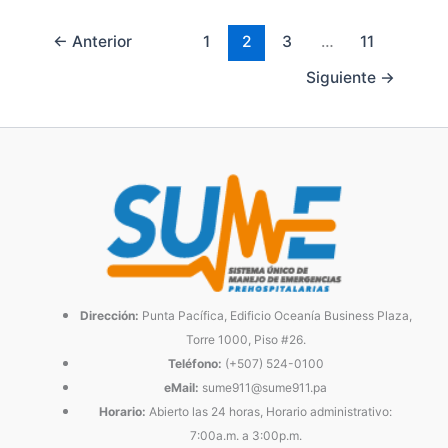
←
Anterior
1
2
3
…
11
Siguiente
→
Dirección:
Punta Pacífica, Edificio Oceanía Business Plaza,
Torre 1000, Piso #26.
Teléfono:
(+507) 524-0100
eMail:
sume911@sume911.pa
Horario:
Abierto las 24 horas, Horario administrativo:
7:00a.m. a 3:00p.m.